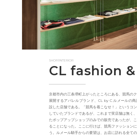
SHOP/INTERIOR
CL fashion &
京都市内の三条堺町上がったところにある、競馬のク
展開するアパレルブランド、CL by C.ルメールの
設した店舗である。「競馬を着こなせ！」というコン
していたブランドであるが、これまで実店舗は無く、
たポップアップショップのみでの販売であったが、こ
ることになった。ここに行けば、競馬ファッションに
う。ルメール騎手からの要望は、お店に訪れる全ての