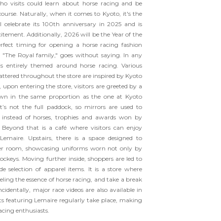
o visits could learn about horse racing and be
ecourse. Naturally, when it comes to Kyoto, it's the
l celebrate its 100th anniversary in 2025 and is
itement. Additionally, 2026 will be the Year of the
rfect timing for opening a horse racing fashion
, "The Royal family," goes without saying. In any
 is entirely themed around horse racing. Various
cattered throughout the store are inspired by Kyoto
upon entering the store, visitors are greeted by a
wn in the same proportion as the one at Kyoto
t’s not the full paddock, so mirrors are used to
 instead of horses, trophies and awards won by
 Beyond that is a café where visitors can enjoy
Lemaire. Upstairs, there is a space designed to
ker room, showcasing uniforms worn not only by
ockeys. Moving further inside, shoppers are led to
e selection of apparel items. It is a store where
eeling the essence of horse racing, and take a break
ncidentally, major race videos are also available in
ts featuring Lemaire regularly take place, making
racing enthusiasts.