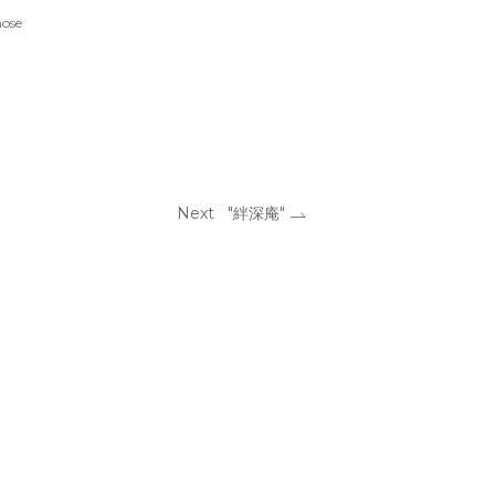
ose
Next "絆深庵"