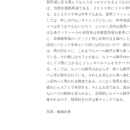
競馬場に足を運んでもらうきっかけとなるようなお
ば、当然京都競馬場である。２０２５年に１００周
る。また２０２６年は午年でもある。競馬ファッショ
しては、申し分のないタイミングとなった。昨年放送
リーは言うまでもないだろう。とにかく店内は競馬一
ばる各ディティールや表現等は京都競馬場を参考に
と、京都競馬場のパドックと同じ比率のまま縮小した
流石にパドック全体という訳には行かないので、鏡の
は、馬の代わりに、これまでルメール騎手が勝ち取っ
ている。その奥にはカフェがあり、ルメール騎手ゆか
そして２階に上がるとジョッキールームをモチーフ
る。そこでは、ルメール騎手のみならず、様々な騎手
ーム等が展示されている。それらを見ながら奥へ進む
ぶ店内へと導かれる構成である。とにかく競馬を感じ
疲れたらカフェで休憩する。そんなお店である。因み
なレースの動画も見られるし、定期的にルメール騎手
催されるので、競馬好きの方は要チェックである。
写真：楠瀬友将