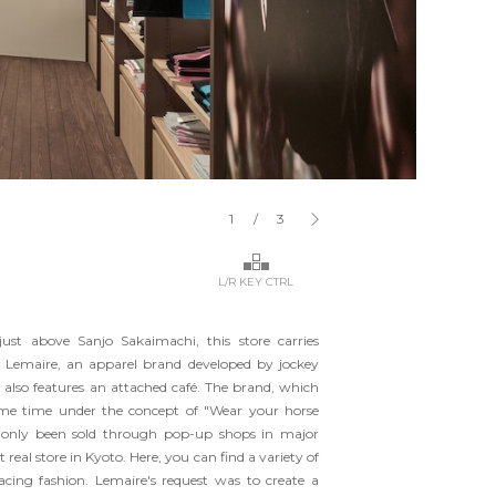
1
/
3
L/R KEY CTRL
just above Sanjo Sakaimachi, this store carries
 Lemaire, an apparel brand developed by jockey
also features an attached café. The brand, which
me time under the concept of "Wear your horse
y only been sold through pop-up shops in major
st real store in Kyoto. Here, you can find a variety of
acing fashion. Lemaire's request was to create a