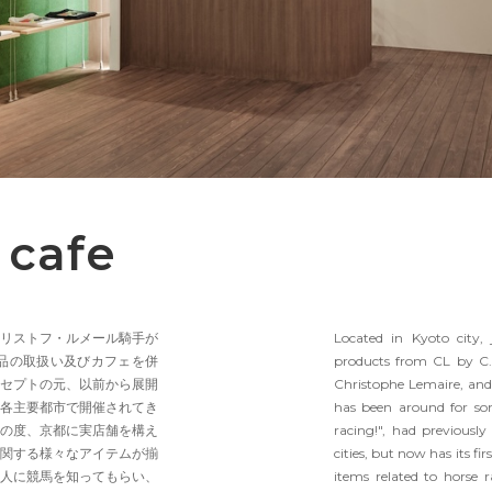
 cafe
リストフ・ルメール騎手が
Located in Kyoto city, 
商品の取扱い及びカフェを併
products from CL by C.
セプトの元、以前から展開
Christophe Lemaire, and 
各主要都市で開催されてき
has been around for so
の度、京都に実店舗を構え
racing!", had previousl
関する様々なアイテムが揃
cities, but now has its fir
人に競馬を知ってもらい、
items related to horse r