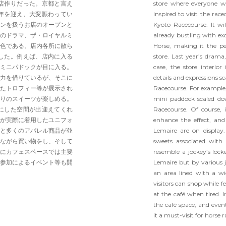
店作りだった。京都と言え
store where everyone wh
年を迎え、大変賑わってい
inspired to visit the rac
ンを扱うお店のオープンと
Kyoto Racecourse. It wil
のドラマ、ザ・ロイヤルミ
already bustling with exc
色である。店内各所に散ら
Horse, making it the pe
した。例えば、店内に入る
store. Last year’s drama
ミニパドックが目に入る。
case, the store interior
力を借りているが、そこに
details and expressions s
たトロフィー等が展示され
Racecourse. For example, 
りのスイーツが楽しめる。
mini paddock scaled do
にした空間が出迎えてくれ
Racecourse. Of course, i
が実際に着用したユニフォ
enhance the effect, and
と多くのアパレル商品が並
Lemaire are on display.
ながら買い物をし、そして
sweets associated with 
にカフェスペースでは主要
resemble a jockey’s loc
参加によるイベント等も開
Lemaire but by various j
an area lined with a wid
visitors can shop while f
at the café when tired. I
the café space, and even
it a must-visit for horse 